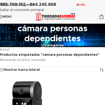
contenido
955.709.152 - 644.245.868
Saltar a la navegación
BLOG
Saltar al contenido principal
MENÚ
cámara personas
dependientes
Categorías
Inicio
/
Productos etiquetados “cámara personas dependientes”
Mostrando el único resultado
Mostrar barra lateral