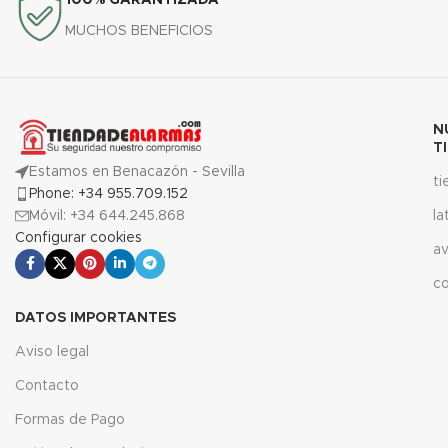
100% GARANTIZADA
MUCHOS BENEFICIOS
N
T
Estamos en Benacazón - Sevilla
t
Phone: +34 955.709.152
Móvil: +34 644.245.868
la
Configurar cookies
av
c
DATOS IMPORTANTES
Aviso legal
Contacto
Formas de Pago