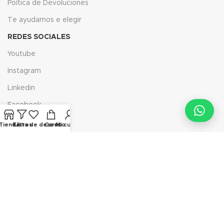
Poítica de Devoluciones
Te ayudamos e elegir
REDES SOCIALES
Youtube
Instagram
Linkedin
Facebook
Ticktoc
Tienda
Filtros
Lista de deseos
Carrito
Mi cuenta
X
LINK DE INTERÉS
Aviso Legal
Política de Privacidad
Políitica de Envíos