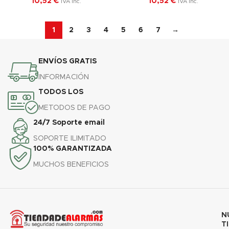
10,52
€
10,52
€
IVA Inc.
IVA Inc.
1
2
3
4
5
6
7
→
ENVÍOS GRATIS
INFORMACIÓN
TODOS LOS
METODOS DE PAGO
24/7 Soporte email
SOPORTE ILIMITADO
100% GARANTIZADA
MUCHOS BENEFICIOS
N
T