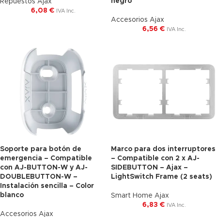
negro
Repuestos Ajax
6,08
€
IVA Inc.
Accesorios Ajax
6,56
€
IVA Inc.
Soporte para botón de
Marco para dos interruptores
emergencia – Compatible
– Compatible con 2 x AJ-
con AJ-BUTTON-W y AJ-
SIDEBUTTON – Ajax –
DOUBLEBUTTON-W –
LightSwitch Frame (2 seats)
Instalación sencilla – Color
blanco
Smart Home Ajax
6,83
€
IVA Inc.
Accesorios Ajax