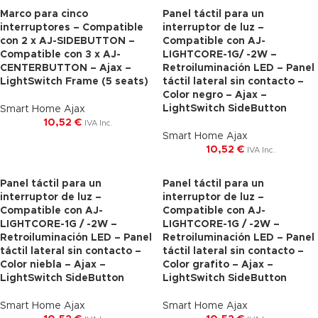
Marco para cinco
Panel táctil para un
interruptores – Compatible
interruptor de luz –
con 2 x AJ-SIDEBUTTON –
Compatible con AJ-
Compatible con 3 x AJ-
LIGHTCORE-1G/ -2W –
CENTERBUTTON – Ajax –
Retroiluminación LED – Panel
LightSwitch Frame (5 seats)
táctil lateral sin contacto –
Color negro – Ajax –
LightSwitch SideButton
Smart Home Ajax
10,52
€
IVA Inc.
Smart Home Ajax
10,52
€
IVA Inc.
Panel táctil para un
Panel táctil para un
interruptor de luz –
interruptor de luz –
Compatible con AJ-
Compatible con AJ-
LIGHTCORE-1G / -2W –
LIGHTCORE-1G / -2W –
Retroiluminación LED – Panel
Retroiluminación LED – Panel
táctil lateral sin contacto –
táctil lateral sin contacto –
Color niebla – Ajax –
Color grafito – Ajax –
LightSwitch SideButton
LightSwitch SideButton
Smart Home Ajax
Smart Home Ajax