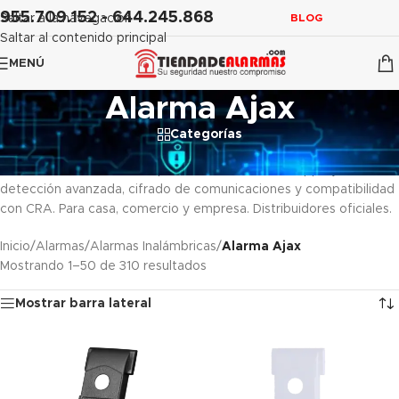
contenido
955.709.152 - 644.245.868
Saltar a la navegación
BLOG
Saltar al contenido principal
MENÚ
Alarma Ajax
Categorías
Sistema de alarma inalámbrica Ajax: la alarma profesional sin
cuotas más vendida en España. Control desde la app Ajax,
detección avanzada, cifrado de comunicaciones y compatibilidad
con CRA. Para casa, comercio y empresa. Distribuidores oficiales.
Inicio
/
Alarmas
/
Alarmas Inalámbricas
/
Alarma Ajax
Mostrando 1–50 de 310 resultados
Mostrar barra lateral