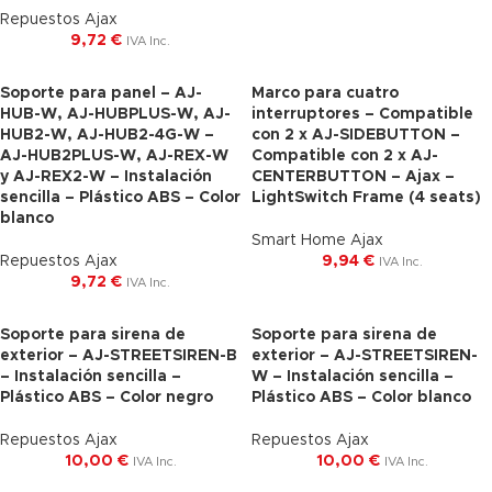
Repuestos Ajax
9,72
€
IVA Inc.
Soporte para panel – AJ-
Marco para cuatro
HUB-W, AJ-HUBPLUS-W, AJ-
interruptores – Compatible
HUB2-W, AJ-HUB2-4G-W –
con 2 x AJ-SIDEBUTTON –
AJ-HUB2PLUS-W, AJ-REX-W
Compatible con 2 x AJ-
y AJ-REX2-W – Instalación
CENTERBUTTON – Ajax –
sencilla – Plástico ABS – Color
LightSwitch Frame (4 seats)
blanco
Smart Home Ajax
Repuestos Ajax
9,94
€
IVA Inc.
9,72
€
IVA Inc.
Soporte para sirena de
Soporte para sirena de
exterior – AJ-STREETSIREN-B
exterior – AJ-STREETSIREN-
– Instalación sencilla –
W – Instalación sencilla –
Plástico ABS – Color negro
Plástico ABS – Color blanco
Repuestos Ajax
Repuestos Ajax
10,00
€
10,00
€
IVA Inc.
IVA Inc.