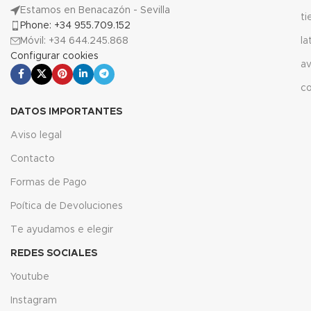
Estamos en Benacazón - Sevilla
t
Phone: +34 955.709.152
Móvil: +34 644.245.868
la
Configurar cookies
av
c
DATOS IMPORTANTES
Aviso legal
Contacto
Formas de Pago
Poítica de Devoluciones
Te ayudamos e elegir
REDES SOCIALES
Youtube
Instagram