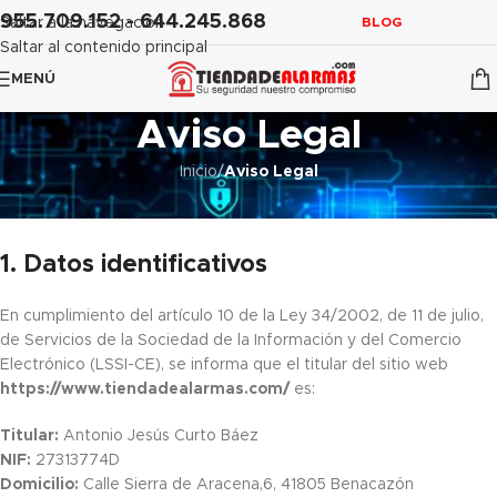
contenido
955.709.152 - 644.245.868
Saltar a la navegación
BLOG
Saltar al contenido principal
MENÚ
Aviso Legal
Inicio
/
Aviso Legal
Aviso Legal
1. Datos identificativos
En cumplimiento del artículo 10 de la Ley 34/2002, de 11 de julio,
de Servicios de la Sociedad de la Información y del Comercio
Electrónico (LSSI-CE), se informa que el titular del sitio web
https://www.tiendadealarmas.com/
es:
Titular:
Antonio Jesús Curto Báez
NIF:
27313774D
Domicilio:
Calle Sierra de Aracena,6, 41805 Benacazón