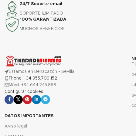
24/7 Soporte email
SOPORTE ILIMITADO
100% GARANTIZADA
MUCHOS BENEFICIOS
N
T
Estamos en Benacazón - Sevilla
t
Phone: +34 955.709.152
Móvil: +34 644.245.868
la
Configurar cookies
av
c
DATOS IMPORTANTES
Aviso legal