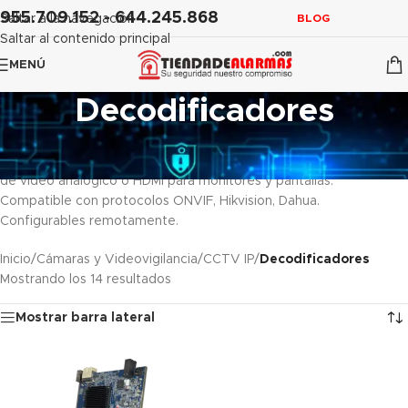
contenido
955.709.152 - 644.245.868
Saltar a la navegación
BLOG
Saltar al contenido principal
MENÚ
Decodificadores
Decodificadores IP
para centros de control y videowall:
convierten señales digitales IP de NVR, VMS o cámaras en salidas
de vídeo analógico o HDMI para monitores y pantallas.
Compatible con protocolos ONVIF, Hikvision, Dahua.
Configurables remotamente.
Inicio
/
Cámaras y Videovigilancia
/
CCTV IP
/
Decodificadores
Mostrando los 14 resultados
Mostrar barra lateral