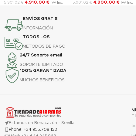
4.910,00
€
4.900,00
€
5.901,02
€
5.901,02
€
IVA Inc.
IVA Inc.
ENVÍOS GRATIS
INFORMACIÓN
TODOS LOS
METODOS DE PAGO
24/7 Soporte email
SOPORTE ILIMITADO
100% GARANTIZADA
MUCHOS BENEFICIOS
N
T
Estamos en Benacazón - Sevilla
t
Phone: +34 955.709.152