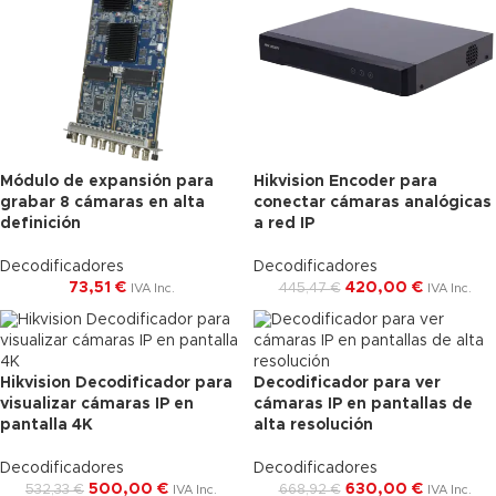
Módulo de expansión para
Hikvision Encoder para
-6%
grabar 8 cámaras en alta
conectar cámaras analógicas
definición
a red IP
Envío Gratis
Decodificadores
Decodificadores
73,51
€
420,00
€
445,47
€
IVA Inc.
IVA Inc.
Hikvision Decodificador para
Decodificador para ver
-6%
-6%
visualizar cámaras IP en
cámaras IP en pantallas de
pantalla 4K
Agotado
alta resolución
Agotado
Envío Gratis
Envío Gratis
Decodificadores
Decodificadores
500,00
€
630,00
€
532,33
€
668,92
€
IVA Inc.
IVA Inc.