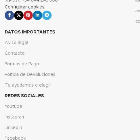
Móvil: +34 644.245.868
la
Configurar cookies
av
c
DATOS IMPORTANTES
Aviso legal
Contacto
Formas de Pago
Poítica de Devoluciones
Te ayudamos e elegir
REDES SOCIALES
Youtube
Instagram
Linkedin
Facebook