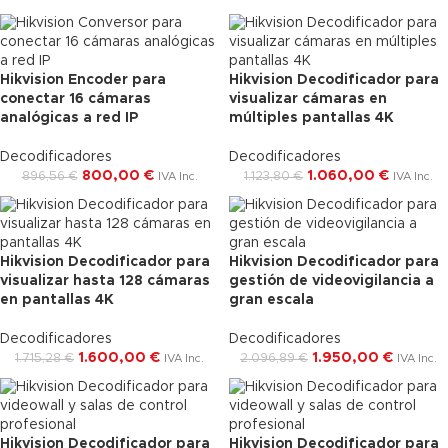
Hikvision Encoder para
Hikvision Decodificador para
-11%
-6%
conectar 16 cámaras
visualizar cámaras en
analógicas a red IP
Envío Gratis
múltiples pantallas 4K
Envío Gratis
Decodificadores
Decodificadores
800,00
€
1.060,00
€
896,56
€
1.123,80
€
IVA Inc.
IVA Inc.
Hikvision Decodificador para
Hikvision Decodificador para
-7%
-7%
visualizar hasta 128 cámaras
gestión de videovigilancia a
en pantallas 4K
Envío Gratis
gran escala
Envío Gratis
Decodificadores
Decodificadores
1.600,00
€
1.950,00
€
1.715,28
€
2.096,89
€
IVA Inc.
IVA Inc.
Hikvision Decodificador para
Hikvision Decodificador para