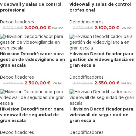
-10%
-6%
videowall y salas de control
videowall y salas de control
profesional
Envío Gratis
profesional
Envío Gratis
Decodificadores
Decodificadores
2.000,00
€
2.100,00
€
2.230,44
€
2.230,44
€
IVA Inc.
IVA Inc.
Hikvision Decodificador para
Hikvision Decodificador para
-9%
-7%
gestión de videovigilancia en
gestión de videovigilancia en
gran escala
Envío Gratis
gran escala
Envío Gratis
Decodificadores
Decodificadores
2.500,00
€
2.550,00
€
2.745,60
€
2.745,60
€
IVA Inc.
IVA Inc.
Hikvision Decodificador para
Hikvision Decodificador para
-17%
-17%
videowall de seguridad de
videowall de seguridad de
gran escala
Envío Gratis
gran escala
Envío Gratis
Decodificadores
Decodificadores