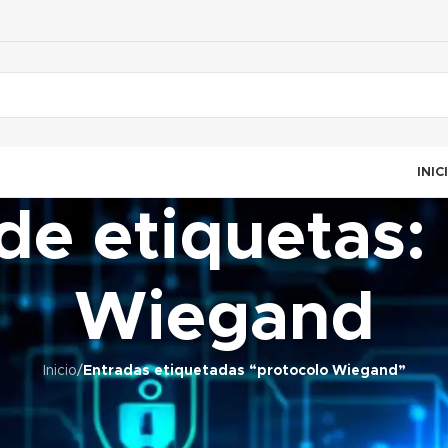
INIC
de etiquetas:
Wiegand
Inicio
/
Entradas etiquetadas “protocolo Wiegand”