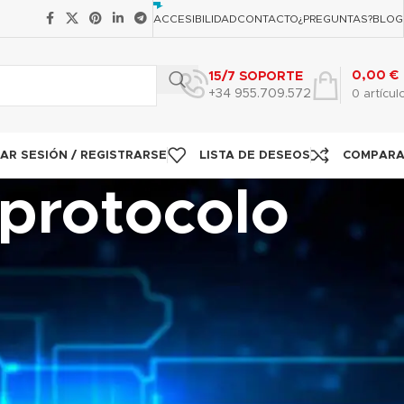
ACCESIBILIDAD
CONTACTO
¿PREGUNTAS?
BLOG
0,00
€
15/7 SOPORTE
+34 955.709.572
0
artícul
IAR SESIÓN / REGISTRARSE
LISTA DE DESEOS
COMPAR
 protocolo