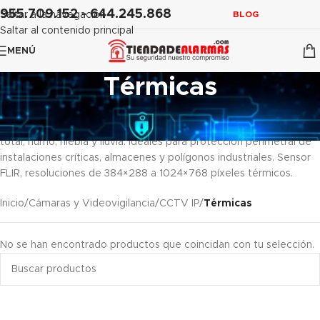
contenido
955.709.152 - 644.245.868
Saltar a la navegación
BLOG
Saltar al contenido principal
MENÚ
Térmicas
Cámaras termográficas
para videovigilancia sin iluminación
visible. Detectan calor y presencia en condiciones de oscuridad
total, humo, niebla y lluvia. Ideales para protección perimetral de
instalaciones críticas, almacenes y polígonos industriales. Sensor
FLIR, resoluciones de 384×288 a 1024×768 píxeles térmicos.
Inicio
/
Cámaras y Videovigilancia
/
CCTV IP
/
Térmicas
No se han encontrado productos que coincidan con tu selección.