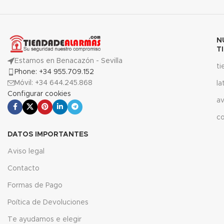
N
T
Estamos en Benacazón - Sevilla
t
Phone: +34 955.709.152
Móvil: +34 644.245.868
la
Configurar cookies
av
c
DATOS IMPORTANTES
Aviso legal
Contacto
Formas de Pago
Poítica de Devoluciones
Te ayudamos e elegir