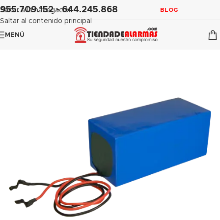
contenido
955.709.152 - 644.245.868
Saltar a la navegación
BLOG
Saltar al contenido principal
MENÚ