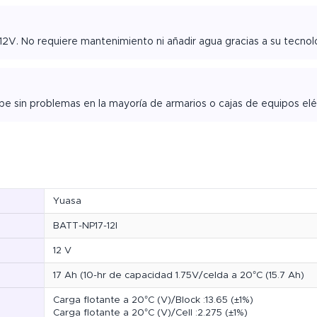
2V. No requiere mantenimiento ni añadir agua gracias a su tecnolo
e sin problemas en la mayoría de armarios o cajas de equipos elé
Yuasa
BATT-NP17-12I
12 V
17 Ah (10-hr de capacidad 1.75V/celda a 20°C (15.7 Ah)
Carga flotante a 20°C (V)/Block :13.65 (±1%)
Carga flotante a 20°C (V)/Cell :2.275 (±1%)