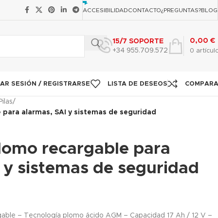
ACCESIBILIDAD
CONTACTO
¿PREGUNTAS?
BLOG
0,00
€
15/7 SOPORTE
+34 955.709.572
0
artícul
IAR SESIÓN / REGISTRARSE
LISTA DE DESEOS
COMPAR
Pilas
/
 para alarmas, SAI y sistemas de seguridad
plomo recargable para
 y sistemas de seguridad
rgable – Tecnología plomo ácido AGM – Capacidad 17 Ah / 12 V –