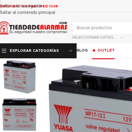
contenido
Saltar a la navegación
NVÍO GRATIS A PARTIR DE 100€
Saltar al contenido principal
SELECCIONAR CATEGORÍA
BLOG
OUTLET
EXPLORAR CATEGORÍAS