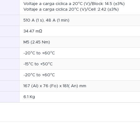
Voltaje a carga ciclica a 20°C (V)/Block: 14.5 (±3%)
Voltaje a carga ciclica 20°C (V)/Cell :2.42 (±3%)
510 A (1 s), 48 A (1 min)
34.47 mΩ
M5 (2.45 Nm)
-20°C to +60°C
-15°C to +50°C
-20°C to +60°C
167 (Al) x 76 (Fo) x 181( An) mm
6.1 Kg