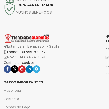
SOPORTE ILIMITADO
100% GARANTIZADA
MUCHOS BENEFICIOS
N
T
Estamos en Benacazón - Sevilla
t
Phone: +34 955.709.152
Móvil: +34 644.245.868
la
Configurar cookies
av
c
DATOS IMPORTANTES
Aviso legal
Contacto
Formas de Pago