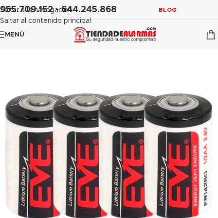
contenido
955.709.152 - 644.245.868
Saltar a la navegación
BLOG
Saltar al contenido principal
MENÚ