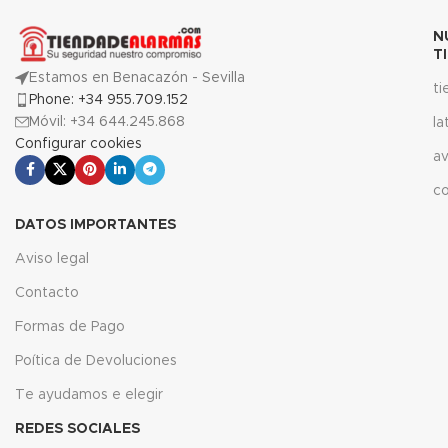
N
T
Estamos en Benacazón - Sevilla
t
Phone: +34 955.709.152
Móvil: +34 644.245.868
la
Configurar cookies
av
c
DATOS IMPORTANTES
Aviso legal
Contacto
Formas de Pago
Poítica de Devoluciones
Te ayudamos e elegir
REDES SOCIALES