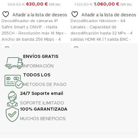
630,00
€
1.060,00
€
668,92
€
1.123,80
€
IVA Inc.
IVA Inc.
Añadir a la lista de deseos
Añadir a la lista de deseos
Decodificador de cámaras IP
Decodificador Hikvision - 64
Safire Smart y ONVIF - Hasta
canales - Capacidad de
255CH - Resolución máx 16 Mpx -
decodificación hasta 32 MPx - 4
Ancho de banda 256 Mbps - 4
salidas HDMI 4K | 1 salida BNC -
Salidas HDMI hasta 8K -
Alarmas | Audio - Compatible con
Compatible con ONVIF
ONVIF
ENVÍOS GRATIS
INFORMACIÓN
TODOS LOS
METODOS DE PAGO
24/7 Soporte email
SOPORTE ILIMITADO
100% GARANTIZADA
MUCHOS BENEFICIOS