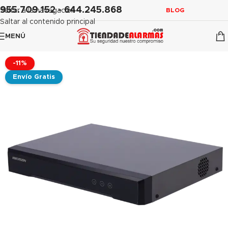
contenido
955.709.152 - 644.245.868
Saltar a la navegación
BLOG
Saltar al contenido principal
MENÚ
-11%
Envío Gratis