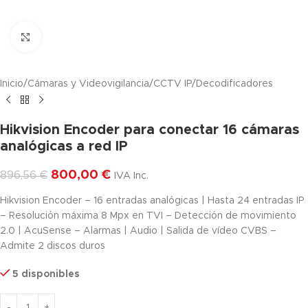
Haga clic para ampliar
Inicio
/
Cámaras y Videovigilancia
/
CCTV IP
/
Decodificadores
Hikvision Encoder para conectar 16 cámaras
analógicas a red IP
800,00
€
896,56
€
IVA Inc.
Hikvision Encoder – 16 entradas analógicas | Hasta 24 entradas IP
– Resolución máxima 8 Mpx en TVI – Detección de movimiento
2.0 | AcuSense – Alarmas | Audio | Salida de vídeo CVBS –
Admite 2 discos duros
5 disponibles