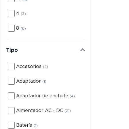
Localizadores Mascotas
(3)
4
(3)
Localizadores Personales
(9)
8
(6)
Plataforma GPS
(1)
Tipo
Soluciones IP
(71)
Accesorios
(4)
Accesorios
(22)
Adaptador
(1)
Accesorios
(120)
Adaptador de enchufe
(4)
Accesorios
(36)
Alimentador AC - DC
(21)
Accesorios
(344)
Batería
(1)