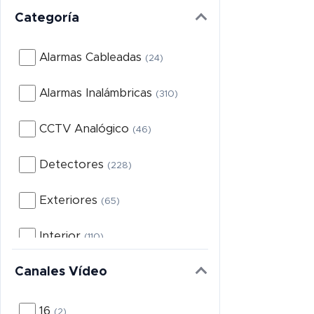
Categoría
Alarmas Cableadas
(24)
Alarmas Inalámbricas
(310)
CCTV Analógico
(46)
Detectores
(228)
Exteriores
(65)
Interior
(110)
Canales Vídeo
Kit Ajax
(29)
Kits de Alarmas
(29)
16
(2)