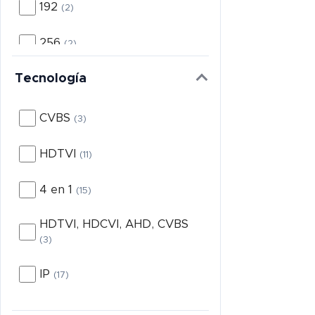
192
(2)
256
(2)
Tecnología
32
(1)
4
(1)
CVBS
(3)
64
(1)
HDTVI
(11)
4 en 1
(15)
HDTVI, HDCVI, AHD, CVBS
(3)
IP
(17)
TVI
(1)