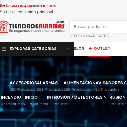
contenido
Saltar a la navegación
NVÍO GRATIS A PARTIR DE 100€
Saltar al contenido principal
SELECCIONAR CATEGORÍA
BLOG
OUTLET
EXPLORAR CATEGORÍAS
ACCESORIOS
ALARMAS
ALIMENTACIÓN
AVISADORES 
120 Productos
529 Productos
226 Productos
32 Productos
INCENDIO
INICIO
INTRUSIÓN / DETECTORES
INTRUSIÓN
37 Productos
2 Productos
0 Productos
39 Productos
Inicio
/
Producto