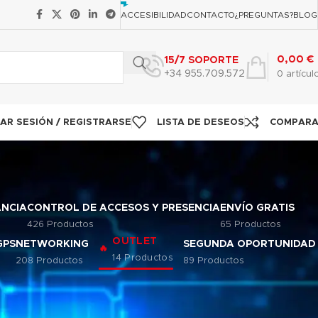
ACCESIBILIDAD
CONTACTO
¿PREGUNTAS?
BLOG
0,00
€
15/7 SOPORTE
+34 955.709.572
0
artícul
IAR SESIÓN / REGISTRARSE
LISTA DE DESEOS
COMPAR
ANCIA
CONTROL DE ACCESOS Y PRESENCIA
ENVÍO GRATIS
426 Productos
65 Productos
OUTLET
GPS
NETWORKING
SEGUNDA OPORTUNIDAD
14 Productos
208 Productos
89 Productos
12
18
24
50
100