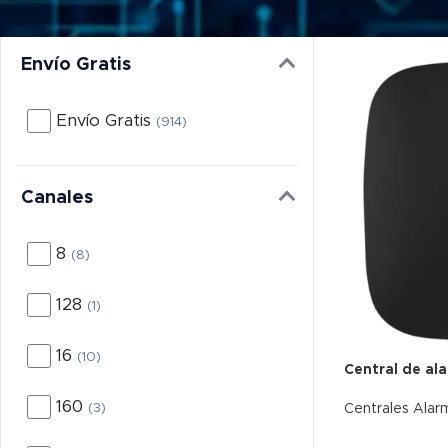
Envío Gratis
Envío Gratis
(914)
Canales
8
(8)
128
(1)
16
(10)
Central de al
Envío Gratis
160
(3)
Centrales Alar