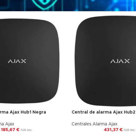
arma Ajax Hub1 Negra
Central de alarma Ajax Hub2
Envío Gratis
ma Ajax
Centrales Alarma Ajax
185,67
€
431,37
€
IVA Inc.
IVA Inc