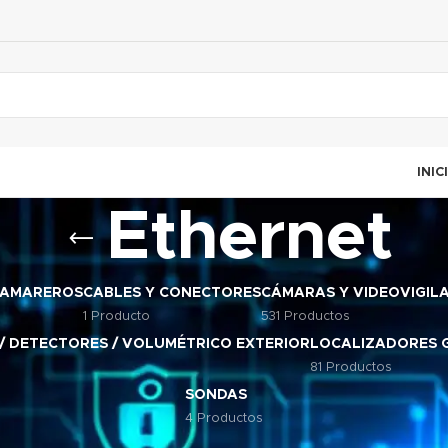
INIC
Ethernet
CAMAREROS
CABLES Y CONECTORES
CÁMARAS Y VIDEOVIGIL
1 Producto
531 Productos
 / DETECTORES / VOLUMÉTRICO EXTERIOR
LOCALIZADORES 
81 Productos
SONDAS
4 Productos
s etiquetados “Ethernet”
Mostrar
9