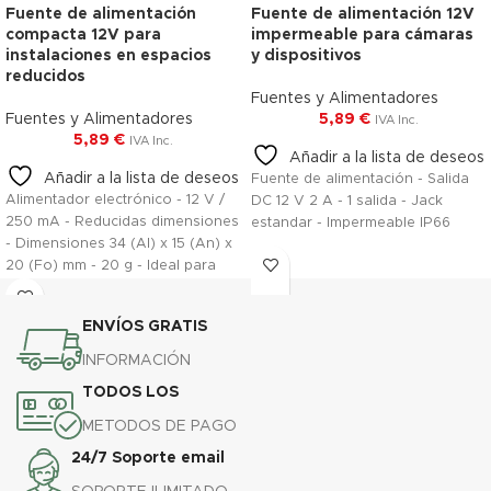
Fuente de alimentación
Fuente de alimentación 12V
compacta 12V para
impermeable para cámaras
instalaciones en espacios
y dispositivos
reducidos
Fuentes y Alimentadores
Fuentes y Alimentadores
5,89
€
IVA Inc.
5,89
€
IVA Inc.
Añadir a la lista de deseos
Añadir a la lista de deseos
Fuente de alimentación - Salida
Alimentador electrónico - 12 V /
DC 12 V 2 A - 1 salida - Jack
250 mA - Reducidas dimensiones
estandar - Impermeable IP66
- Dimensiones 34 (Al) x 15 (An) x
20 (Fo) mm - 20 g - Ideal para
instalaciones con espacio
disponible reducido
ENVÍOS GRATIS
INFORMACIÓN
TODOS LOS
METODOS DE PAGO
24/7 Soporte email