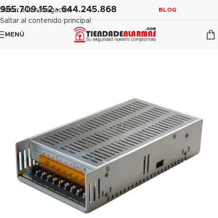
contenido
955.709.152 - 644.245.868
Saltar a la navegación
BLOG
Saltar al contenido principal
MENÚ