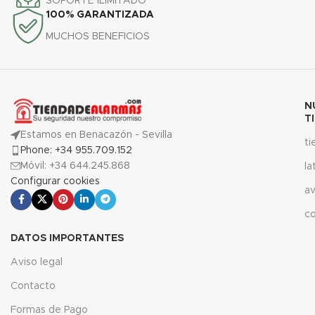
SOPORTE ILIMITADO
100% GARANTIZADA
MUCHOS BENEFICIOS
N
T
Estamos en Benacazón - Sevilla
t
Phone: +34 955.709.152
Móvil: +34 644.245.868
la
Configurar cookies
av
c
DATOS IMPORTANTES
Aviso legal
Contacto
Formas de Pago