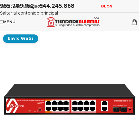
contenido
955.709.152 - 644.245.868
Saltar a la navegación
BLOG
Saltar al contenido principal
MENÚ
Envío Gratis