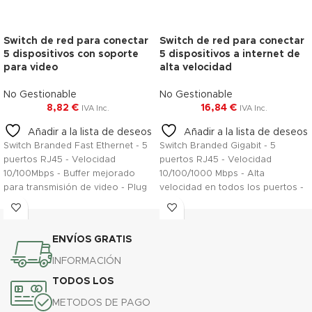
Switch de red para conectar
Switch de red para conectar
5 dispositivos con soporte
5 dispositivos a internet de
para video
alta velocidad
No Gestionable
No Gestionable
8,82
€
16,84
€
IVA Inc.
IVA Inc.
Añadir a la lista de deseos
Añadir a la lista de deseos
Switch Branded Fast Ethernet - 5
Switch Branded Gigabit - 5
puertos RJ45 - Velocidad
puertos RJ45 - Velocidad
10/100Mbps - Buffer mejorado
10/100/1000 Mbps - Alta
para transmisión de video - Plug
velocidad en todos los puertos -
and Play - Carcasa Metálica para
Específico para redes de alto
mayor robustez
rendimiento - Plug and Play
ENVÍOS GRATIS
INFORMACIÓN
TODOS LOS
METODOS DE PAGO