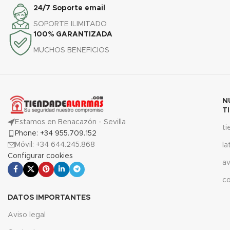
24/7 Soporte email
SOPORTE ILIMITADO
100% GARANTIZADA
MUCHOS BENEFICIOS
N
T
Estamos en Benacazón - Sevilla
t
Phone: +34 955.709.152
Móvil: +34 644.245.868
la
Configurar cookies
av
c
DATOS IMPORTANTES
Aviso legal