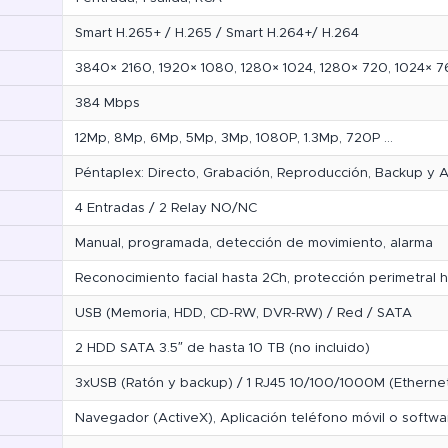
Smart H.265+ / H.265 / Smart H.264+/ H.264
3840× 2160, 1920× 1080, 1280× 1024, 1280× 720, 1024× 
384 Mbps
12Mp, 8Mp, 6Mp, 5Mp, 3Mp, 1080P, 1.3Mp, 720P …
Péntaplex: Directo, Grabación, Reproducción, Backup y
4 Entradas / 2 Relay NO/NC
Manual, programada, detección de movimiento, alarma
Reconocimiento facial hasta 2Ch, protección perimetral 
USB (Memoria, HDD, CD-RW, DVR-RW) / Red / SATA
2 HDD SATA 3.5″ de hasta 10 TB (no incluido)
3xUSB (Ratón y backup) / 1 RJ45 10/100/1000M (Etherne
Navegador (ActiveX), Aplicación teléfono móvil o softw