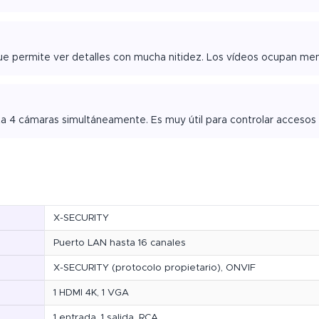
 que permite ver detalles con mucha nitidez. Los vídeos ocupan me
sta 4 cámaras simultáneamente. Es muy útil para controlar accesos
X-SECURITY
Puerto LAN hasta 16 canales
X-SECURITY (protocolo propietario), ONVIF
1 HDMI 4K, 1 VGA
1 entrada, 1 salida, RCA