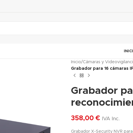
INIC
Inicio
/
Cámaras y Videovigilanc
Grabador para 16 cámaras IP
Grabador pa
reconocimien
358,00
€
IVA Inc.
Grabador X-Security NVR para