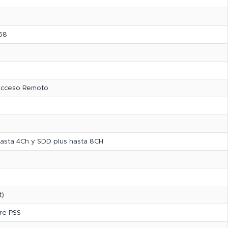
768
 Acceso Remoto
hasta 4Ch y SDD plus hasta 8CH
t)
are PSS