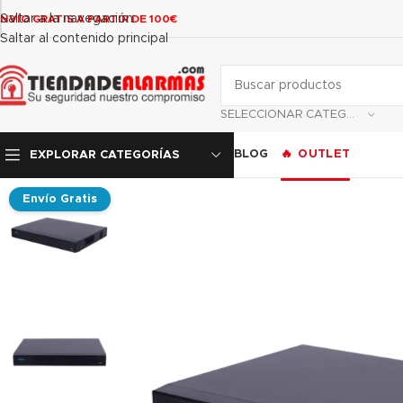
contenido
Saltar a la navegación
NVÍO GRATIS A PARTIR DE 100€
Saltar al contenido principal
SELECCIONAR CATEGORÍA
BLOG
OUTLET
EXPLORAR CATEGORÍAS
Envío Gratis