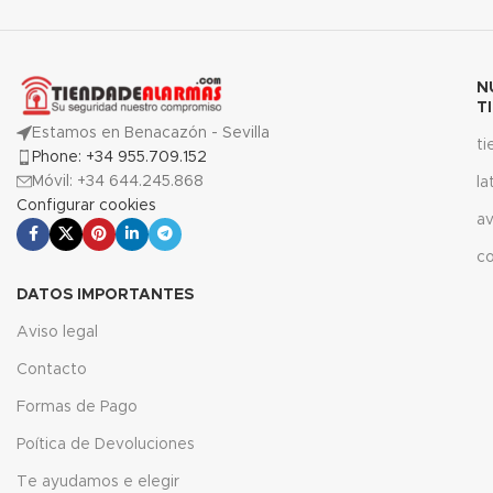
N
T
Estamos en Benacazón - Sevilla
t
Phone: +34 955.709.152
Móvil: +34 644.245.868
la
Configurar cookies
av
c
DATOS IMPORTANTES
Aviso legal
Contacto
Formas de Pago
Poítica de Devoluciones
Te ayudamos e elegir