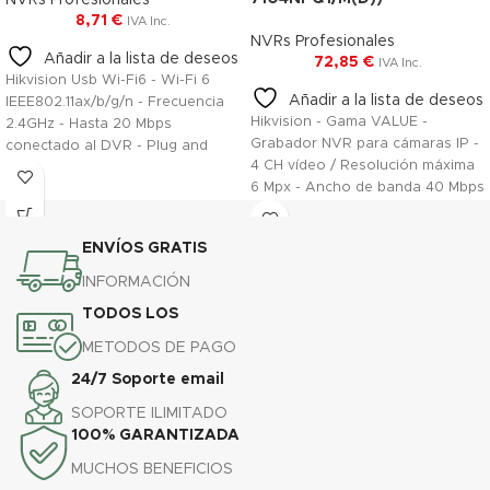
NVRs Profesionales
8,71
€
IVA Inc.
NVRs Profesionales
Añadir a la lista de deseos
72,85
€
IVA Inc.
Hikvision Usb Wi-Fi6 - Wi-Fi 6
Añadir a la lista de deseos
IEEE802.11ax/b/g/n - Frecuencia
Hikvision - Gama VALUE -
2.4GHz - Hasta 20 Mbps
Grabador NVR para cámaras IP -
conectado al DVR - Plug and
4 CH vídeo / Resolución máxima
Play
6 Mpx - Ancho de banda 40 Mbps
- Admite 1 disco duro
ENVÍOS GRATIS
INFORMACIÓN
TODOS LOS
METODOS DE PAGO
24/7 Soporte email
SOPORTE ILIMITADO
100% GARANTIZADA
MUCHOS BENEFICIOS