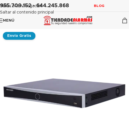
contenido
955.709.152 - 644.245.868
Saltar a la navegación
BLOG
Saltar al contenido principal
MENÚ
Envío Gratis