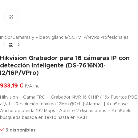
Haga clic para ampliar
Inicio
/
Cámaras y Videovigilancia
/
CCTV IP
/
NVRs Profesionales
Hikvision Grabador para 16 cámaras IP con
detección inteligente (DS-7616NXI-
I2/16P/VPro)
933,19
€
IVA Inc.
Hikvision – Gama PRO – Grabador NVR 16 CH IP / 16x Puertos POE
af/at – Resolución máxima 12Mpx@2ch | Alarmas | AcuSense –
Ancho de banda 192 Mbps | Admite 2 discos duros – AcuSeek,
búsqueda basada en texto hasta en 16CH
5 disponibles