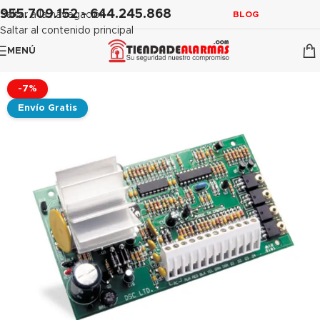
contenido
955.709.152 - 644.245.868
Saltar a la navegación
BLOG
Saltar al contenido principal
MENÚ
-7%
Envío Gratis