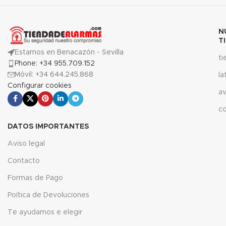
N
T
Estamos en Benacazón - Sevilla
t
Phone: +34 955.709.152
Móvil: +34 644.245.868
la
Configurar cookies
av
c
DATOS IMPORTANTES
Aviso legal
Contacto
Formas de Pago
Poítica de Devoluciones
Te ayudamos e elegir