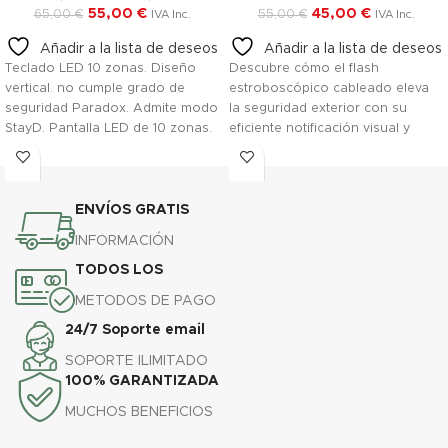
55,00
€
45,00
€
65,00
€
55,00
€
IVA Inc.
IVA Inc.
Añadir a la lista de deseos
Añadir a la lista de deseos
Teclado LED 10 zonas. Diseño
Descubre cómo el flash
vertical. no cumple grado de
estroboscópico cableado eleva
seguridad Paradox. Admite modo
la seguridad exterior con su
StayD. Pantalla LED de 10 zonas.
eficiente notificación visual y
LEDs de
resistencia a condiciones
armado/reposo/permanencia/apagado
ambientales adversas.
por partición. Pantalla de luz de
llave patentada. 1 entrada de...
ENVÍOS GRATIS
INFORMACIÓN
TODOS LOS
METODOS DE PAGO
24/7 Soporte email
SOPORTE ILIMITADO
100% GARANTIZADA
MUCHOS BENEFICIOS