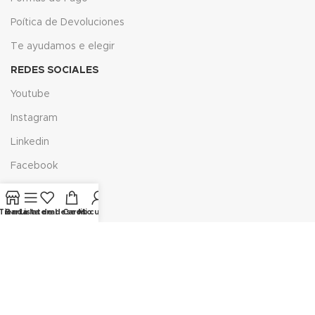
Poítica de Devoluciones
Te ayudamos e elegir
REDES SOCIALES
Youtube
Instagram
Linkedin
Facebook
Ticktoc
Tienda
Barra lateral
Lista de deseos
Carrito
Mi cuenta
X
LINK DE INTERÉS
Aviso Legal
Política de Privacidad
Políitica de Envíos