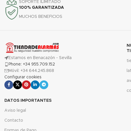
SOPORTE ILIMITADO
100% GARANTIZADA
MUCHOS BENEFICIOS
N
T
Estamos en Benacazón - Sevilla
t
Phone: +34 955.709.152
Móvil: +34 644.245.868
la
Configurar cookies
av
c
DATOS IMPORTANTES
Aviso legal
Contacto
Formas de Pago