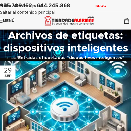
contenido
955.709.152 - 644.245.868
Saltar a la navegación
BLOG
Saltar al contenido principal
MENÚ
Archivos de etiquetas:
dispositivos inteligentes
Inicio
/
Entradas etiquetadas “dispositivos inteligentes”
29
SEP