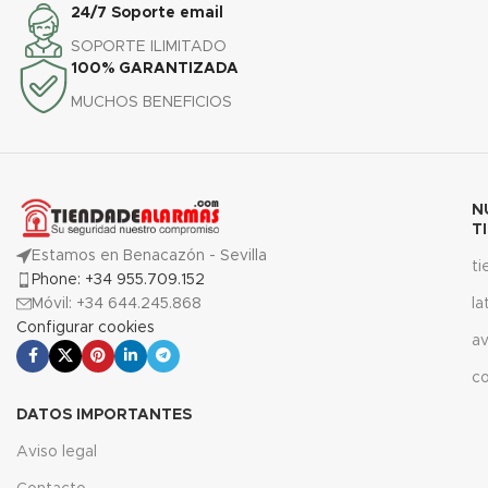
24/7 Soporte email
SOPORTE ILIMITADO
100% GARANTIZADA
MUCHOS BENEFICIOS
N
T
Estamos en Benacazón - Sevilla
t
Phone: +34 955.709.152
Móvil: +34 644.245.868
la
Configurar cookies
av
c
DATOS IMPORTANTES
Aviso legal