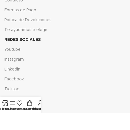
Contacto
Formas de Pago
Poítica de Devoluciones
Te ayudamos e elegir
REDES SOCIALES
Youtube
Instagram
Linkedin
Facebook
Ticktoc
X
LINK DE INTERÉS
Tienda
Barra lateral
Lista de deseos
Carrito
Mi cuenta
Aviso Legal
Política de Privacidad