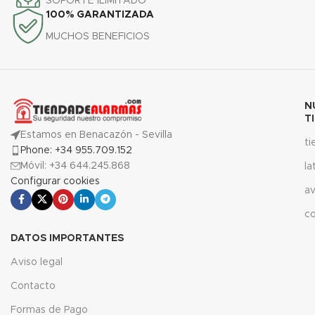
SOPORTE ILIMITADO
100% GARANTIZADA
MUCHOS BENEFICIOS
N
T
Estamos en Benacazón - Sevilla
t
Phone: +34 955.709.152
Móvil: +34 644.245.868
la
Configurar cookies
av
c
DATOS IMPORTANTES
Aviso legal
Contacto
Formas de Pago