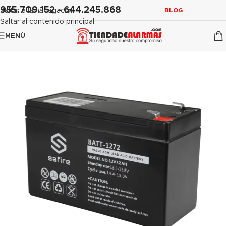
contenido
955.709.152 - 644.245.868
Saltar a la navegación
BLOG
Saltar al contenido principal
MENÚ