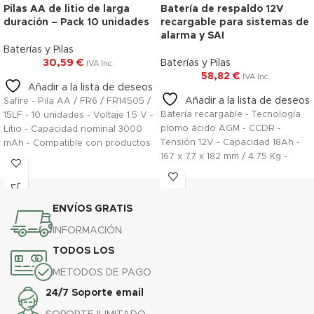
Pilas AA de litio de larga
Batería de respaldo 12V
duración – Pack 10 unidades
recargable para sistemas de
alarma y SAI
Baterías y Pilas
30,59
€
Baterías y Pilas
IVA Inc.
58,82
€
IVA Inc.
Añadir a la lista de deseos
Añadir a la lista de deseos
Safire - Pila AA / FR6 / FR14505 /
Batería recargable - Tecnología
15LF - 10 unidades - Voltaje 1.5 V -
plomo ácido AGM - CCDR -
Litio - Capacidad nominal 3000
Tensión 12V - Capacidad 18Ah -
mAh - Compatible con productos
167 x 77 x 182 mm / 4.75 Kg -
del catálogo
Para respaldo o uso directo
ENVÍOS GRATIS
INFORMACIÓN
TODOS LOS
METODOS DE PAGO
24/7 Soporte email