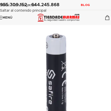
contenido
955.709.152 - 644.245.868
Saltar a la navegación
BLOG
Saltar al contenido principal
MENÚ