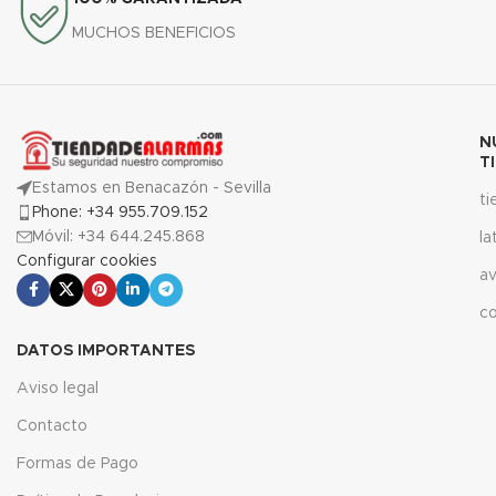
MUCHOS BENEFICIOS
N
T
Estamos en Benacazón - Sevilla
t
Phone: +34 955.709.152
Móvil: +34 644.245.868
la
Configurar cookies
av
c
DATOS IMPORTANTES
Aviso legal
Contacto
Formas de Pago