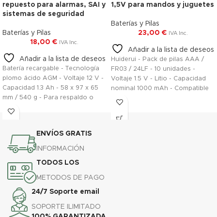
repuesto para alarmas, SAI y
1,5V para mandos y juguetes
sistemas de seguridad
Baterías y Pilas
Baterías y Pilas
23,00
€
IVA Inc.
18,00
€
IVA Inc.
Añadir a la lista de deseos
Añadir a la lista de deseos
Huiderui - Pack de pilas AAA /
Batería recargable - Tecnología
FR03 / 24LF - 10 unidades -
plomo ácido AGM - Voltaje 12 V -
Voltaje 1.5 V - Litio - Capacidad
Capacidad 1.3 Ah - 58 x 97 x 65
nominal 1000 mAh - Compatible
mm / 540 g - Para respaldo o
con productos del catálogo
uso directo
ENVÍOS GRATIS
INFORMACIÓN
TODOS LOS
METODOS DE PAGO
24/7 Soporte email
SOPORTE ILIMITADO
100% GARANTIZADA