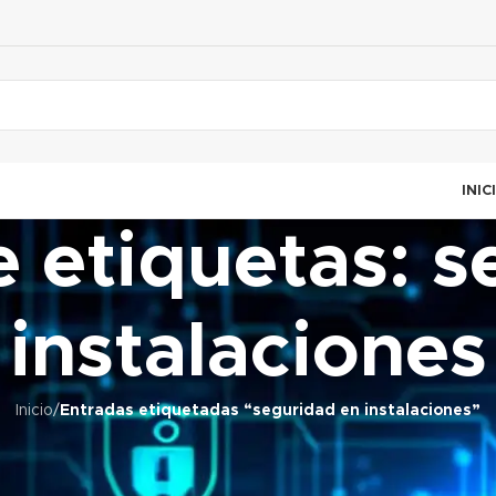
INIC
e etiquetas: s
instalaciones
Inicio
/
Entradas etiquetadas “seguridad en instalaciones”