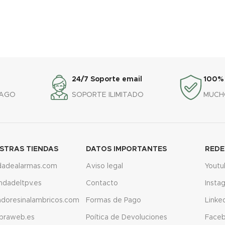
24/7 Soporte email
100%
PAGO
SOPORTE ILIMITADO
MUCH
STRAS TIENDAS
DATOS IMPORTANTES
REDE
dadealarmas.com
Aviso legal
Youtu
endadeltpv.es
Contacto
Insta
adoresinalambricos.com
Formas de Pago
Linke
praweb.es
Poítica de Devoluciones
Face