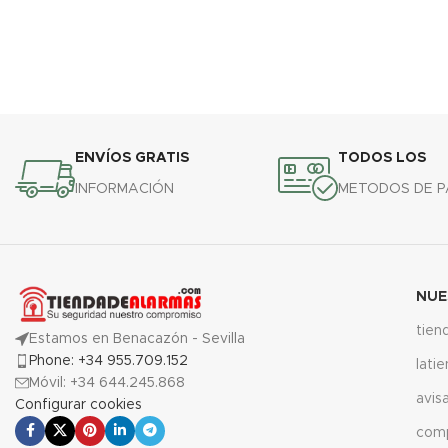
ENVÍOS GRATIS
TODOS LOS
INFORMACIÓN
METODOS DE 
NUE
tien
Estamos en Benacazón - Sevilla
Phone: +34 955.709.152
lati
Móvil: +34 644.245.868
avis
Configurar cookies
com