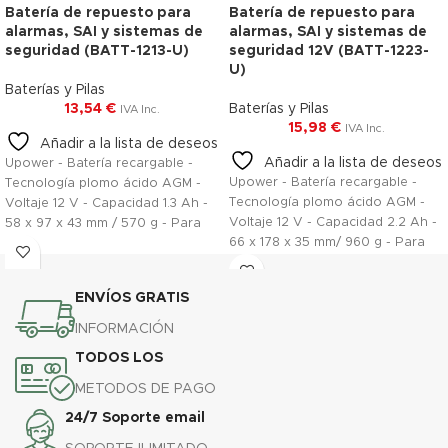
Batería de repuesto para
Batería de repuesto para
alarmas, SAI y sistemas de
alarmas, SAI y sistemas de
seguridad (BATT-1213-U)
seguridad 12V (BATT-1223-
U)
Baterías y Pilas
13,54
€
Baterías y Pilas
IVA Inc.
15,98
€
IVA Inc.
Añadir a la lista de deseos
Añadir a la lista de deseos
Upower - Batería recargable -
Upower - Batería recargable -
Tecnología plomo ácido AGM -
Tecnología plomo ácido AGM -
Voltaje 12 V - Capacidad 1.3 Ah -
Voltaje 12 V - Capacidad 2.2 Ah -
58 x 97 x 43 mm / 570 g - Para
66 x 178 x 35 mm/ 960 g - Para
respaldo o uso directo
respaldo o uso directo
ENVÍOS GRATIS
INFORMACIÓN
TODOS LOS
METODOS DE PAGO
24/7 Soporte email