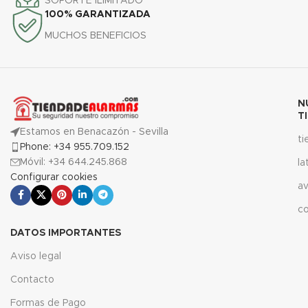
SOPORTE ILIMITADO
100% GARANTIZADA
MUCHOS BENEFICIOS
N
T
Estamos en Benacazón - Sevilla
t
Phone: +34 955.709.152
Móvil: +34 644.245.868
la
Configurar cookies
av
c
DATOS IMPORTANTES
Aviso legal
Contacto
Formas de Pago