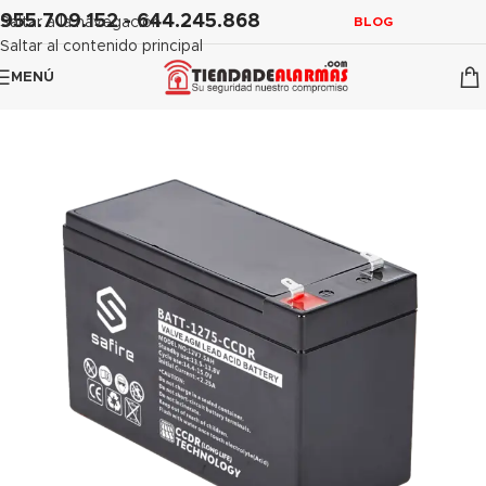
contenido
955.709.152 - 644.245.868
Saltar a la navegación
BLOG
Saltar al contenido principal
MENÚ