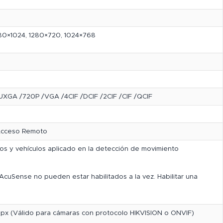
80×1024, 1280×720, 1024×768
XGA /720P /VGA /4CIF /DCIF /2CIF /CIF /QCIF
 Acceso Remoto
os y vehículos aplicado en la detección de movimiento
AcuSense no pueden estar habilitados a la vez. Habilitar una
px (Válido para cámaras con protocolo HIKVISION o ONVIF)