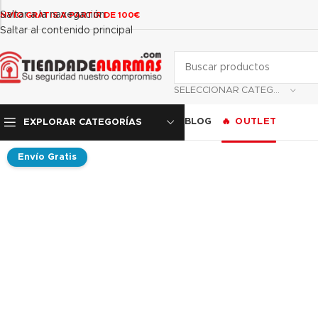
contenido
Saltar a la navegación
NVÍO GRATIS A PARTIR DE 100€
Saltar al contenido principal
SELECCIONAR CATEGORÍA
BLOG
OUTLET
EXPLORAR CATEGORÍAS
Envío Gratis