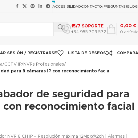
ACCESIBILIDAD
CONTACTO
¿PREGUNTAS?
BLOG
0,00
€
15/7 SOPORTE
+34 955.709.572
0
artícul
IAR SESIÓN / REGISTRARSE
LISTA DE DESEOS
COMPAR
ia
/
CCTV IP
/
NVRs Profesionales
/
idad para 8 cámaras IP con reconocimiento facial
rabador de seguridad para
 con reconocimiento facial
dor NVR 8 CH IP – Resolución máxima 12Mpx@2ch | Alarmas |