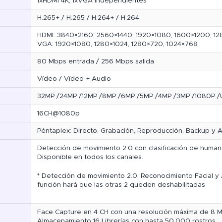
1xHDMI 4K, 1xVGA independientes
H.265+ / H.265 / H.264+ / H.264
HDMI: 3840×2160, 2560×1440, 1920×1080, 1600×1200, 12
VGA: 1920×1080, 1280×1024, 1280×720, 1024×768
80 Mbps entrada / 256 Mbps salida
Vídeo / Vídeo + Audio
32MP /24MP /12MP /8MP /6MP /5MP /4MP /3MP /1080P /U
16CH@1080p
Péntaplex: Directo, Grabación, Reproducción, Backup y
Detección de movimiento 2.0 con clasificación de human
Disponible en todos los canales.
* Detección de movimiento 2.0, Reconocimiento Facial y 
función hará que las otras 2 queden deshabilitadas
Face Capture en 4 CH con una resolución máxima de 8 M
Almacenamiento 16 Librerías con hasta 50.000 rostros