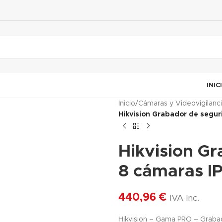
INIC
Inicio
/
Cámaras y Videovigilanc
Hikvision Grabador de segur
Hikvision G
8 cámaras IP
440,96
€
IVA Inc.
Hikvision – Gama PRO – Graba